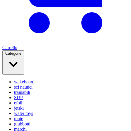
Carrello
Categorie
wakeboard
sci nautici
trainabili
SUP
efoil
jetski
water toys
mute
giubbotti
marchi