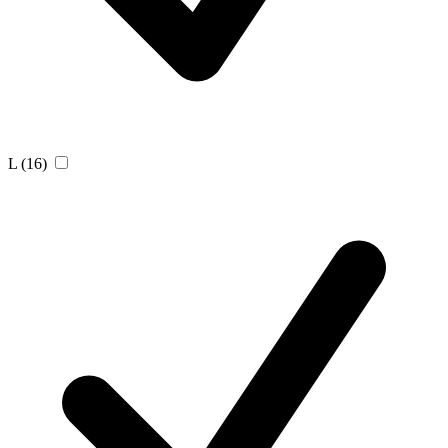
L
(16)