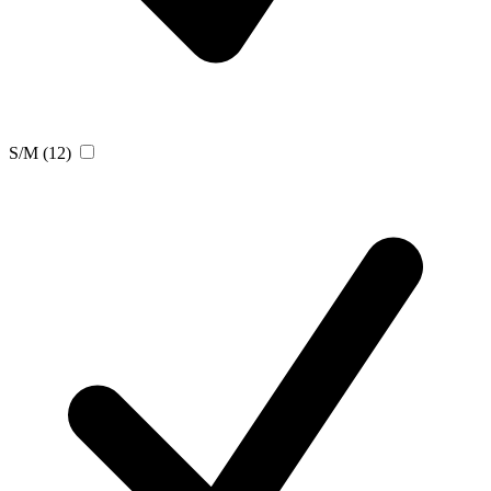
S/M
(12)