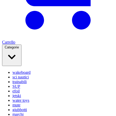
Carrello
Categorie
wakeboard
sci nautici
trainabili
SUP
efoil
jetski
water toys
mute
giubbotti
marchi