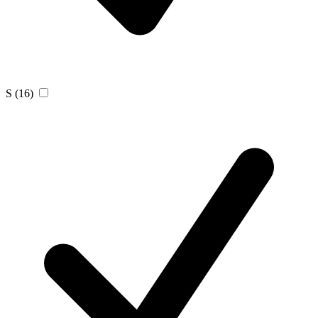
S
(16)