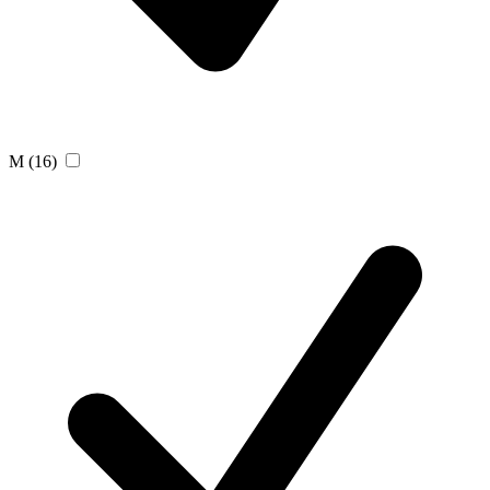
M
(16)