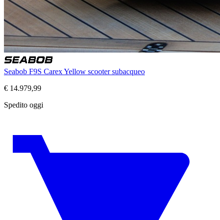
Seabob F9S Carex Yellow scooter subacqueo
€
14.979,99
Spedito oggi