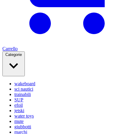
Carrello
Categorie
wakeboard
sci nautici
trainabili
SUP
efoil
jetski
water toys
mute
giubbotti
marchi