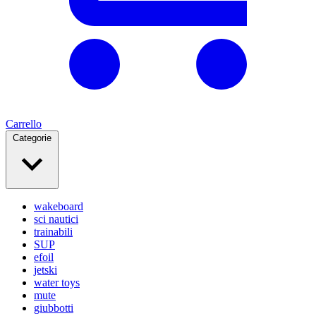
Carrello
Categorie
wakeboard
sci nautici
trainabili
SUP
efoil
jetski
water toys
mute
giubbotti