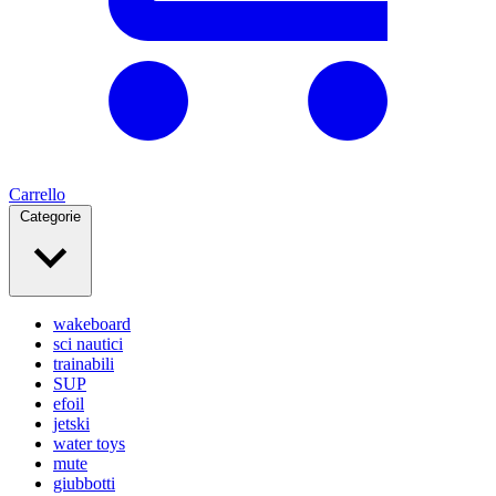
Carrello
Categorie
wakeboard
sci nautici
trainabili
SUP
efoil
jetski
water toys
mute
giubbotti