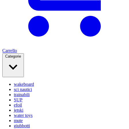
Carrello
Categorie
wakeboard
sci nautici
trainabili
SUP
efoil
jetski
water toys
mute
giubbotti