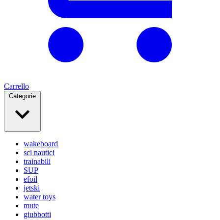
Carrello
Categorie
wakeboard
sci nautici
trainabili
SUP
efoil
jetski
water toys
mute
giubbotti