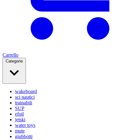
Carrello
Categorie
wakeboard
sci nautici
trainabili
SUP
efoil
jetski
water toys
mute
giubbotti