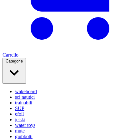
Carrello
Categorie
wakeboard
sci nautici
trainabili
SUP
efoil
jetski
water toys
mute
giubbotti