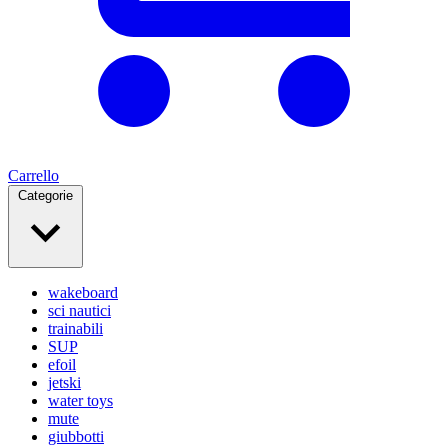
Carrello
Categorie
wakeboard
sci nautici
trainabili
SUP
efoil
jetski
water toys
mute
giubbotti