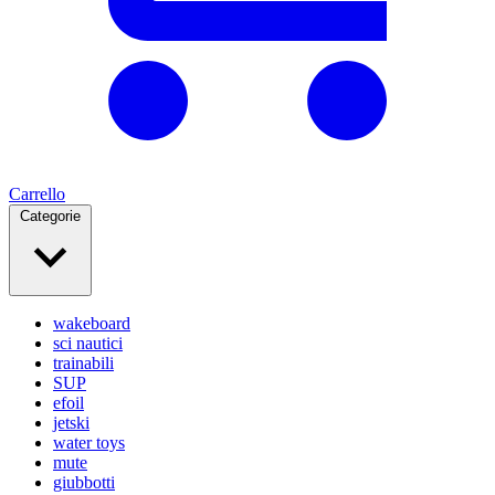
Carrello
Categorie
wakeboard
sci nautici
trainabili
SUP
efoil
jetski
water toys
mute
giubbotti