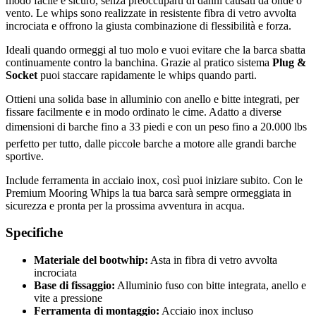
modo facile e sicuro, senza preoccuparti di danni causati da onde o
vento. Le whips sono realizzate in resistente fibra di vetro avvolta
incrociata e offrono la giusta combinazione di flessibilità e forza.
Ideali quando ormeggi al tuo molo e vuoi evitare che la barca sbatta
continuamente contro la banchina. Grazie al pratico sistema
Plug &
Socket
puoi staccare rapidamente le whips quando parti.
Ottieni una solida base in alluminio con anello e bitte integrati, per
fissare facilmente e in modo ordinato le cime. Adatto a diverse
dimensioni di barche fino a 33 piedi e con un peso fino a 20.000 lbs 
perfetto per tutto, dalle piccole barche a motore alle grandi barche
sportive.
Include ferramenta in acciaio inox, così puoi iniziare subito. Con le
Premium Mooring Whips la tua barca sarà sempre ormeggiata in
sicurezza e pronta per la prossima avventura in acqua.
Specifiche
Materiale del bootwhip:
Asta in fibra di vetro avvolta
incrociata
Base di fissaggio:
Alluminio fuso con bitte integrata, anello e
vite a pressione
Ferramenta di montaggio:
Acciaio inox incluso