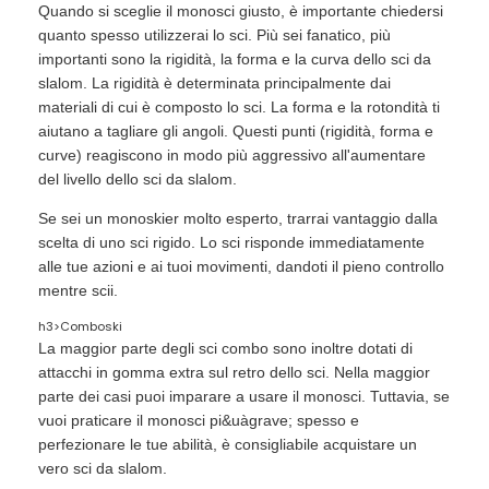
Quando si sceglie il monosci giusto, è importante chiedersi
quanto spesso utilizzerai lo sci. Più sei fanatico, più
importanti sono la rigidità, la forma e la curva dello sci da
slalom. La rigidità è determinata principalmente dai
materiali di cui è composto lo sci. La forma e la rotondità ti
aiutano a tagliare gli angoli. Questi punti (rigidità, forma e
curve) reagiscono in modo più aggressivo all'aumentare
del livello dello sci da slalom.
Se sei un monoskier molto esperto, trarrai vantaggio dalla
scelta di uno sci rigido. Lo sci risponde immediatamente
alle tue azioni e ai tuoi movimenti, dandoti il ​​pieno controllo
mentre scii.
h3>Comboski
La maggior parte degli sci combo sono inoltre dotati di
attacchi in gomma extra sul retro dello sci. Nella maggior
parte dei casi puoi imparare a usare il monosci. Tuttavia, se
vuoi praticare il monosci pi&uàgrave; spesso e
perfezionare le tue abilità, è consigliabile acquistare un
vero sci da slalom.