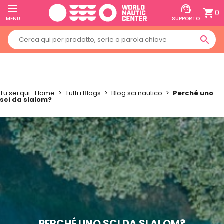
support_agent
shopping_cart
0
MENU
SUPPORTO
search
Tu sei qui:
Home
>
Tutti i Blogs
>
Blog sci nautico
>
Perché uno
sci da slalom?
PERCHÉ UNO SCI DA SLALOM?