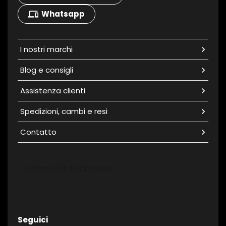
Whatsapp
devices
I nostri marchi
chevron_right
Blog e consigli
chevron_right
Assistenza clienti
chevron_right
Spedizioni, cambi e resi
chevron_right
Contatto
chevron_right
Seguici