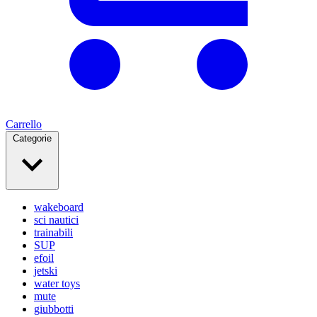
Carrello
Categorie
wakeboard
sci nautici
trainabili
SUP
efoil
jetski
water toys
mute
giubbotti