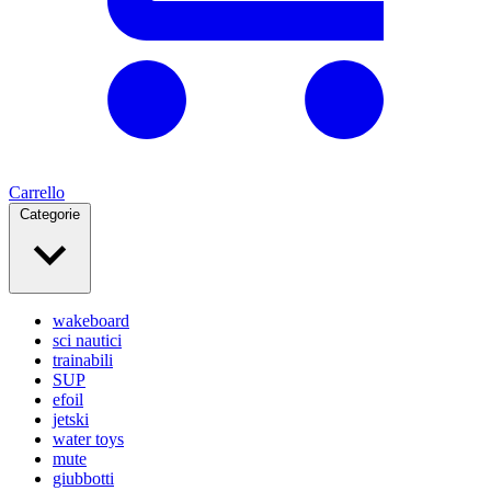
Carrello
Categorie
wakeboard
sci nautici
trainabili
SUP
efoil
jetski
water toys
mute
giubbotti