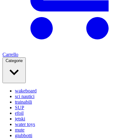
Carrello
Categorie
wakeboard
sci nautici
trainabili
SUP
efoil
jetski
water toys
mute
giubbotti