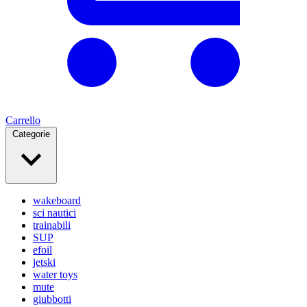
Carrello
Categorie
wakeboard
sci nautici
trainabili
SUP
efoil
jetski
water toys
mute
giubbotti