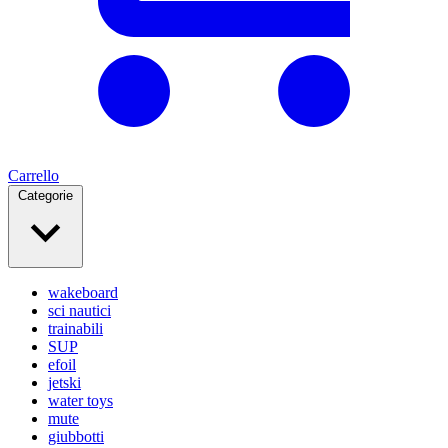
Carrello
Categorie
wakeboard
sci nautici
trainabili
SUP
efoil
jetski
water toys
mute
giubbotti