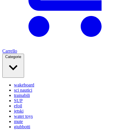
Carrello
Categorie
wakeboard
sci nautici
trainabili
SUP
efoil
jetski
water toys
mute
giubbotti