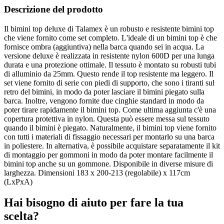
Descrizione del prodotto
Il bimini top deluxe di Talamex è un robusto e resistente bimini top
che viene fornito come set completo. L'ideale di un bimini top è che
fornisce ombra (aggiuntiva) nella barca quando sei in acqua. La
versione deluxe è realizzata in resistente nylon 600D per una lunga
durata e una protezione ottimale. Il tessuto è montato su robusti tubi
di alluminio da 25mm. Questo rende il top resistente ma leggero. Il
set viene fornito di serie con piedi di supporto, che sono i tiranti sul
retro del bimini, in modo da poter lasciare il bimini piegato sulla
barca. Inoltre, vengono fornite due cinghie standard in modo da
poter tirare rapidamente il bimini top. Come ultima aggiunta c'è una
copertura protettiva in nylon. Questa può essere messa sul tessuto
quando il bimini è piegato. Naturalmente, il bimini top viene fornito
con tutti i materiali di fissaggio necessari per montarlo su una barca
in poliestere. In alternativa, è possibile acquistare separatamente il kit
di montaggio per gommoni in modo da poter montare facilmente il
bimini top anche su un gommone. Disponibile in diverse misure di
larghezza. Dimensioni 183 x 200-213 (regolabile) x 117cm
(LxPxA)
Hai bisogno di aiuto per fare la tua
scelta?