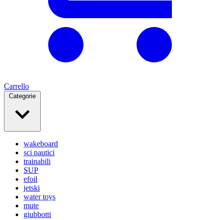
Carrello
Categorie
wakeboard
sci nautici
trainabili
SUP
efoil
jetski
water toys
mute
giubbotti