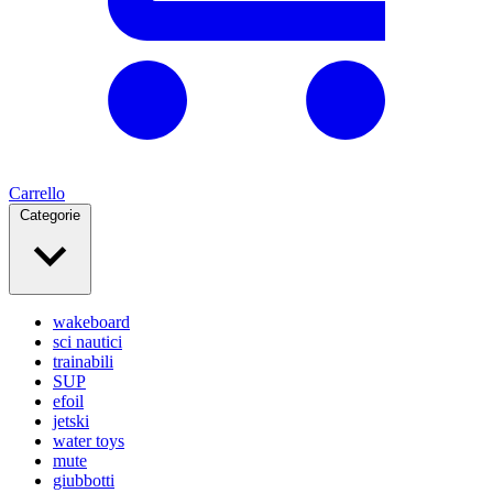
Carrello
Categorie
wakeboard
sci nautici
trainabili
SUP
efoil
jetski
water toys
mute
giubbotti