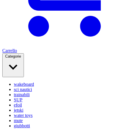
Carrello
Categorie
wakeboard
sci nautici
trainabili
SUP
efoil
jetski
water toys
mute
giubbotti