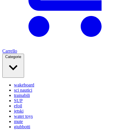
Carrello
Categorie
wakeboard
sci nautici
trainabili
SUP
efoil
jetski
water toys
mute
giubbotti