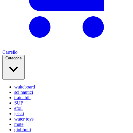
Carrello
Categorie
wakeboard
sci nautici
trainabili
SUP
efoil
jetski
water toys
mute
giubbotti