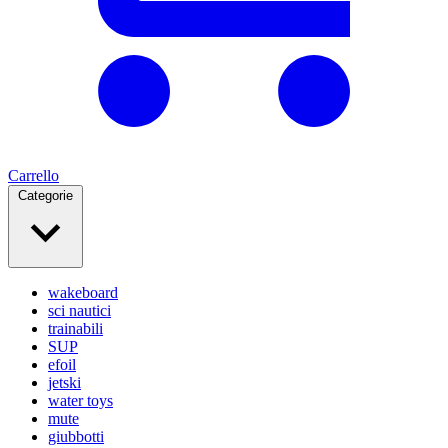
Carrello
Categorie
wakeboard
sci nautici
trainabili
SUP
efoil
jetski
water toys
mute
giubbotti