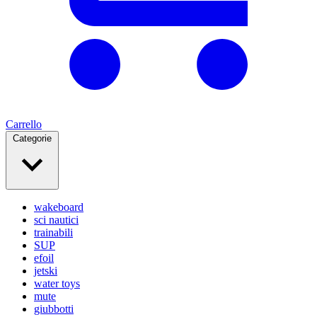
Carrello
Categorie
wakeboard
sci nautici
trainabili
SUP
efoil
jetski
water toys
mute
giubbotti