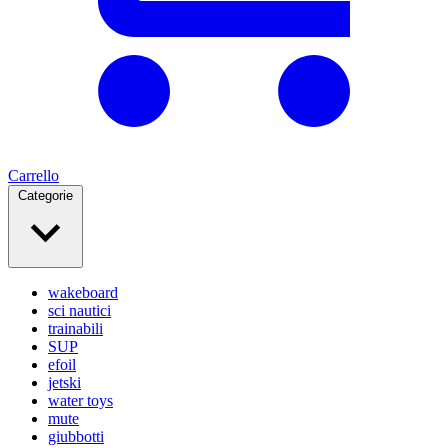
Carrello
Categorie
wakeboard
sci nautici
trainabili
SUP
efoil
jetski
water toys
mute
giubbotti