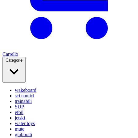
Carrello
Categorie
wakeboard
sci nautici
trainabili
SUP
efoil
jetski
water toys
mute
giubbotti